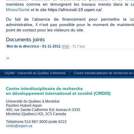
membres comme en témoignent les travaux menés dans le ca
Mines/Santé
et le site
https://africovid-19.uqam.ca/
.
Du fait de l’absence de financement pour permettre la con
administrative, il n’est pas possible pour le moment de mainten
point de contact pour les visiteurs du site.
Documents joints
Mot de la directrice - 01-11-2011
(
PDF
-
71.7 kio
)
UQAM - Université du Québec à Montréal
Centre interdisciplinaire de recherche en
Centre interdisciplinaire de recherche
en développement international et société (CIRDIS)
Université du Québec à Montréal
Pavillon Hubert-Aquin
400, rue Sainte-Catherine Est, bureau A-3335
Montréal (Québec) H2L 2C5 Canada
Téléphone 514 987-3000 poste 6222
cirdis@uqam.ca