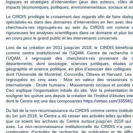
logiques et stratégies d’intervention (jeux des acteurs, rôles de
impacts (économiques, politiques, environnementaux, sociaux et sur
Le CIRDIS privilégie le croisement des regards afin de faire dial
spécialisés-es dans des domaines d’intervention en lien avec des
chercheurs-res regroupés-es au sein du CIRDIS ont comme ob
rigoureuses les analyses scientifiques dans ce domaine et plus lisi
en cours pour le grand public et les intervenants concernés.
Lors de sa création en 2011 jusqu’en 2018, le CIRDIS bénéficia
comme centre institutionnel de l’UQAM. Centre de recherche inte
l’UQAM, il regroupait des chercheurs-res provenant de di
départements, dont sociologie, sciences juridiques, études ur
géographie et science politique, en plus d’associer des collègues 
dont l’Université de Montréal, Concordia, Ottawa et Harvard. Les 
regroupées en cinq axes : Mise en valeur des ressources nat
internationale ; Droits humains ; Mouvements sociaux et société 
Ceci explique l’organisation initiale du site. Voir la présentatio
souligner les quinze ans depuis la création de l’Institut d’études in
dont le Centre est une des composantes
https://vimeo.com/33558
Du fait de la non-reconnaissance du CIRDIS comme centre instituti
du 1er juin 2018, le Centre a dû cesser ses activités telles qu’elles 
que ce soient les archives du Centre surtout jusqu’en 2018 qui
axes. La non-reconnaissance institutionnelle du CIRDIS n’a pa
continuation d’activités de recherche, de publication et de diff