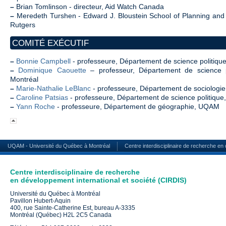
–
Brian Tomlinson - directeur, Aid Watch Canada
–
Meredeth Turshen - Edward J. Bloustein School of Planning and P
Rutgers
COMITÉ EXÉCUTIF
–
Bonnie Campbell
- professeure, Département de science politiq
–
Dominique Caouette
– professeur, Département de science po
Montréal
–
Marie-Nathalie LeBlanc
- professeure, Département de sociolog
–
Caroline Patsias
- professeure, Département de science politiqu
–
Yann Roche
- professeure, Département de géographie, UQAM
UQAM - Université du Québec à Montréal
Centre interdisciplinaire de recherche en
Centre interdisciplinaire de recherche
en développement international et société (CIRDIS)
Université du Québec à Montréal
Pavillon Hubert-Aquin
400, rue Sainte-Catherine Est, bureau A-3335
Montréal (Québec) H2L 2C5 Canada