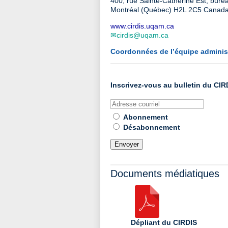
400, rue Sainte-Catherine Est, bure
Montréal (Québec) H2L 2C5 Canad
www.cirdis.uqam.ca
cirdis@uqam.ca
Coordonnées de l’équipe administ
Inscrivez-vous au bulletin du CIR
Abonnement
Désabonnement
Documents médiatiques
Dépliant du CIRDIS