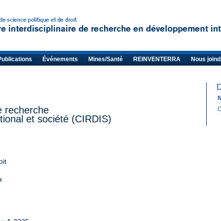
Publications
Événements
Mines/Santé
REINVENTERRA
Nous joind
D
N
de recherche
C
ional et société (CIRDIS)
oit
a