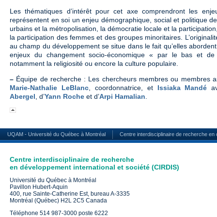
Les thématiques d’intérêt pour cet axe comprendront les enje
représentent en soi un enjeu démographique, social et politique de
urbains et la métropolisation, la démocratie locale et la participatio
la participation des femmes et des groupes minoritaires. L’original
au champ du développement se situe dans le fait qu’elles abordent
enjeux du changement socio-économique « par le bas et de l’
notamment la religiosité ou encore la culture populaire.
–
Équipe de recherche : Les chercheurs membres ou membres as
Marie-Nathalie LeBlanc
, coordonnatrice, et
Issiaka Mandé
av
Abergel
, d’
Yann Roche
et d’
Arpi Hamalian
.
UQAM - Université du Québec à Montréal
Centre interdisciplinaire de recherche en
Centre interdisciplinaire de recherche
en développement international et société (CIRDIS)
Université du Québec à Montréal
Pavillon Hubert-Aquin
400, rue Sainte-Catherine Est, bureau A-3335
Montréal (Québec) H2L 2C5 Canada
Téléphone 514 987-3000 poste 6222