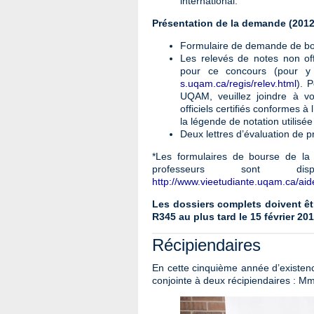
international.
Présentation de la demande (2012
Formulaire de demande de bou
Les relevés de notes non of
pour ce concours (pour y 
s.uqam.ca/regis/relev.html
). 
UQAM, veuillez joindre à v
officiels certifiés conformes à
la légende de notation utilisée 
Deux lettres d’évaluation de p
*Les formulaires de bourse de la 
professeurs sont d
http://www.vieetudiante.uqam.ca/ai
Les dossiers complets doivent êtr
R345 au plus tard le 15 février 201
Récipiendaires
En cette cinquième année d’existenc
conjointe à deux récipiendaires : M