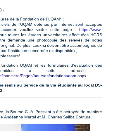
) :
rse de la Fondation de l’UQAM* ;
ficiels de l’UQAM obtenus par Internet sont acceptés
accéder veuillez visiter cette page :
https://www-
Pour toutes les études universitaires effectuées HORS
otre demande une photocopie des relevés de notes
 l’original. De plus, ceux-ci doivent être accompagnés de
par l’institution concernée (si disponible) ;
rofesseurs*
fondation UQAM et les formulaires d’évaluation des
isponibles à cette adresse :
definanciere/Pages/boursesfondationuqam.aspx
e remis au Service de la vie étudiante au local DS-
2.
e, la Bourse C.-A. Poissant a été octroyée de manière
me Andéanne Martel et M. Charles Saliba Couture.