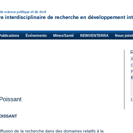
Publications
Événements
Mines/Santé
REINVENTERRA
Nous joind
R
À
C
P
Poissant
L
OISSANT
iffusion de la recherche dans des domaines relatifs à la