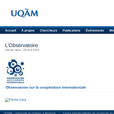
Accueil
À propos
Chercheurs
Publications
Événements
Mi
L’Observatoire
Dernier ajout : 28 avril 2014.
Observatoire sur la coopération internationale
UQAM - Université du Québec à Montréal
Centre interdisciplinaire de recherche en