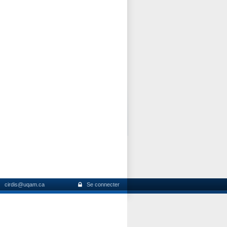
cirdis@uqam.ca
Se connecter