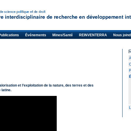
Publications
Événements
Mines/Santé
REINVENTERRA
Nous joind
R
À
C
P
orisation et l’exploitation de la nature, des terres et des
latine.
L